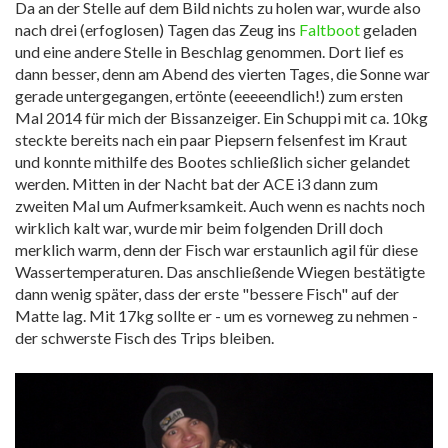
Da an der Stelle auf dem Bild nichts zu holen war, wurde also
nach drei (erfoglosen) Tagen das Zeug ins
Faltboot
geladen
und eine andere Stelle in Beschlag genommen. Dort lief es
dann besser, denn am Abend des vierten Tages, die Sonne war
gerade untergegangen, ertönte (eeeeendlich!) zum ersten
Mal 2014 für mich der Bissanzeiger. Ein Schuppi mit ca. 10kg
steckte bereits nach ein paar Piepsern felsenfest im Kraut
und konnte mithilfe des Bootes schließlich sicher gelandet
werden. Mitten in der Nacht bat der ACE i3 dann zum
zweiten Mal um Aufmerksamkeit. Auch wenn es nachts noch
wirklich kalt war, wurde mir beim folgenden Drill doch
merklich warm, denn der Fisch war erstaunlich agil für diese
Wassertemperaturen. Das anschließende Wiegen bestätigte
dann wenig später, dass der erste "bessere Fisch" auf der
Matte lag. Mit 17kg sollte er - um es vorneweg zu nehmen -
der schwerste Fisch des Trips bleiben.