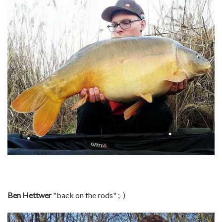
Ben Hettwer
"back on the rods" ;-)